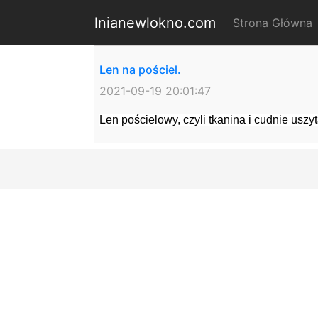
lnianewlokno.com
Strona Główna
(
Len na pościel.
2021-09-19 20:01:47
Len pościelowy, czyli tkanina i cudnie uszy